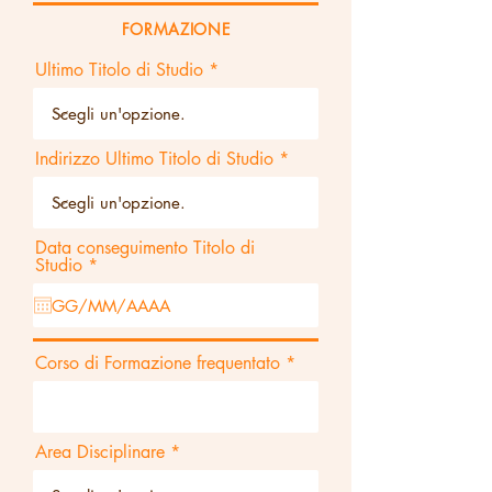
FORMAZIONE
Ultimo Titolo di Studio
Indirizzo Ultimo Titolo di Studio
Data conseguimento Titolo di
r
Studio
*
e
q
u
i
r
Corso di Formazione frequentato
e
d
Area Disciplinare