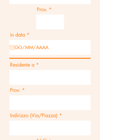
Prov.
r
in data
*
e
q
u
i
r
e
Residente a
d
Prov.
Indirizzo (Via/Piazza)