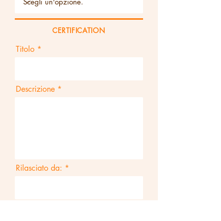
CERTIFICATION
Titolo
Descrizione
Rilasciato da:
r
Data di rilascio:
*
e