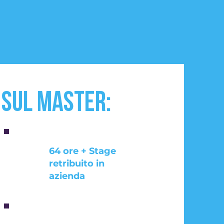
 sul MAster:
64 ore + Stage
retribuito in
azienda