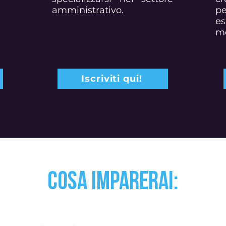
amministrativo.
pe
es
me
Iscriviti qui!
Cosa imparerai: