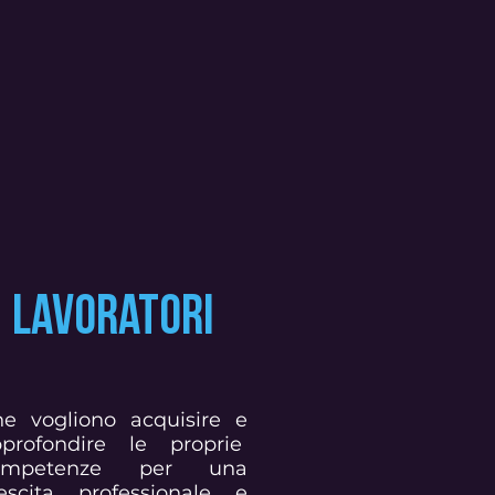
LAVORATORI
e vogliono acquisire e
pprofondire le proprie
ompetenze per una
escita professionale e