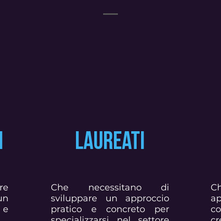
I
LAUREATI
re
Che necessitano di
Ch
un
sviluppare un approccio
a
 e
pratico e concreto per
c
specializzarsi nel settore
cr