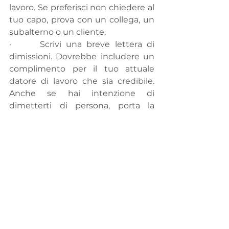
lavoro. Se preferisci non chiedere al 
tuo capo, prova con un collega, un 
subalterno o un cliente.
·      Scrivi una breve lettera di 
dimissioni. Dovrebbe includere un 
complimento per il tuo attuale 
datore di lavoro che sia credibile. 
Anche se hai intenzione di 
dimetterti di persona, porta la 
lettera alla riunione e consegnala 
alla persona a cui stai dando le 
dimissioni. Assicurati di non 
incolpare nessuno, nemmeno te 
stesso. Potrebbe tornare a 
perseguitarti.
·      Vai fino in fondo. Non avere 
paura o ripensamenti, il giorno 
dopo le tue dimissioni è il primo 
giorno del resto della tua carriera!